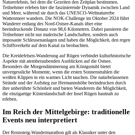
Naturerlebnis, bei dem die Gezeiten den Zeitplan bestimmen.
Teilnehmer erleben hier die faszinierende Dynamik zwischen Land
und Meer, während sie durch das UNESCO-Weltnaturerbe
Wattenmeer wandern. Die NOK-Challenge im Oktober 2024 führt
Wanderer entlang des Nord-Ostsee-Kanals über eine
beeindruckende Distanz von 98,6 Kilometern. Dabei passieren die
Teilnehmer nicht nur malerische Landschaften, sondern auch
imposante Schleusenanlagen und haben die Möglichkeit, den regen
Schiffsverkehr auf dem Kanal zu beobachten.
Die Kreidefelsen-Wanderung auf Rügen verbindet kulturhistorische
Aspekte mit atemberaubenden Ausblicken auf die Ostsee.
Besonders die Morgendämmerung am Königsstuhl bietet
unvergessliche Momente, wenn die ersten Sonnenstrahlen die
weißen Klippen in ein warmes Licht tauchen. Die naturbelassenen
Strände und der Aufstieg zur Hermannshöhe beeindrucken durch
ihre unberührte Schönheit und bieten Wanderern die Möglichkeit,
die einzigartige Küstenlandschaft der Insel Rügen hautnah zu
erleben.
Im Reich der Mittelgebirge: traditionelle
Events neu interpretiert
Der Rennsteig-Wandermarathon gilt als Klassiker unter den