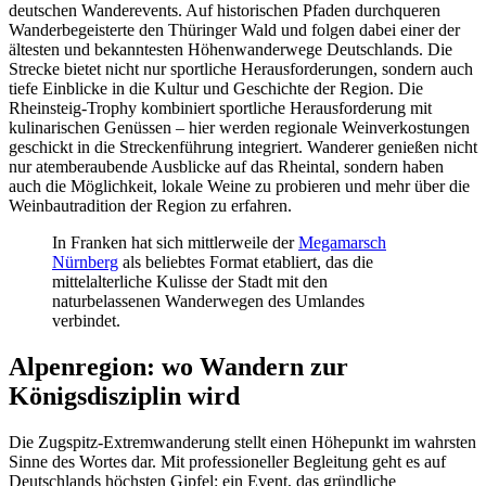
deutschen Wanderevents. Auf historischen Pfaden durchqueren
Wanderbegeisterte den Thüringer Wald und folgen dabei einer der
ältesten und bekanntesten Höhenwanderwege Deutschlands. Die
Strecke bietet nicht nur sportliche Herausforderungen, sondern auch
tiefe Einblicke in die Kultur und Geschichte der Region. Die
Rheinsteig-Trophy kombiniert sportliche Herausforderung mit
kulinarischen Genüssen – hier werden regionale Weinverkostungen
geschickt in die Streckenführung integriert. Wanderer genießen nicht
nur atemberaubende Ausblicke auf das Rheintal, sondern haben
auch die Möglichkeit, lokale Weine zu probieren und mehr über die
Weinbautradition der Region zu erfahren.
In Franken hat sich mittlerweile der
Megamarsch
Nürnberg
als beliebtes Format etabliert, das die
mittelalterliche Kulisse der Stadt mit den
naturbelassenen Wanderwegen des Umlandes
verbindet.
Alpenregion: wo Wandern zur
Königsdisziplin wird
Die Zugspitz-Extremwanderung stellt einen Höhepunkt im wahrsten
Sinne des Wortes dar. Mit professioneller Begleitung geht es auf
Deutschlands höchsten Gipfel: ein Event, das gründliche