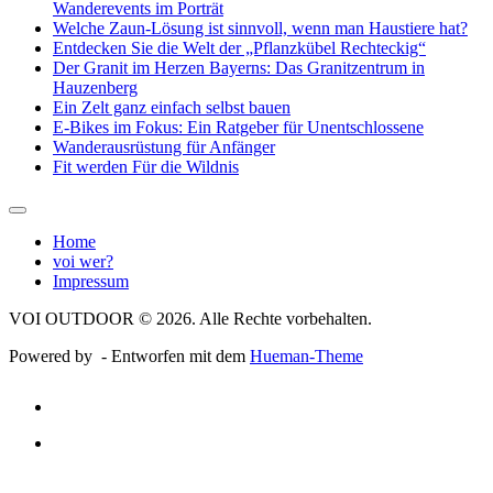
Wanderevents im Porträt
Welche Zaun-Lösung ist sinnvoll, wenn man Haustiere hat?
Entdecken Sie die Welt der „Pflanzkübel Rechteckig“
Der Granit im Herzen Bayerns: Das Granitzentrum in
Hauzenberg
Ein Zelt ganz einfach selbst bauen
E-Bikes im Fokus: Ein Ratgeber für Unentschlossene
Wanderausrüstung für Anfänger
Fit werden Für die Wildnis
Home
voi wer?
Impressum
VOI OUTDOOR © 2026. Alle Rechte vorbehalten.
Powered by
- Entworfen mit dem
Hueman-Theme