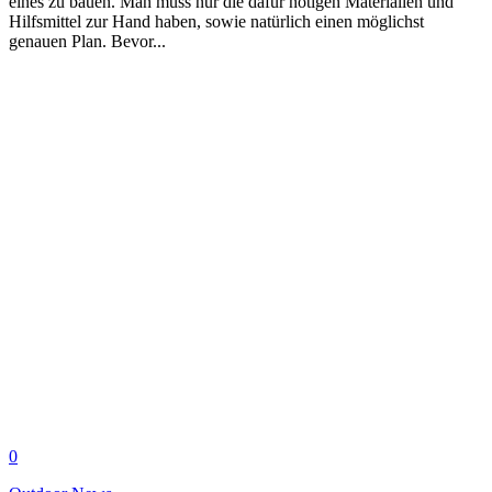
eines zu bauen. Man muss nur die dafür nötigen Materialien und
Hilfsmittel zur Hand haben, sowie natürlich einen möglichst
genauen Plan. Bevor...
0