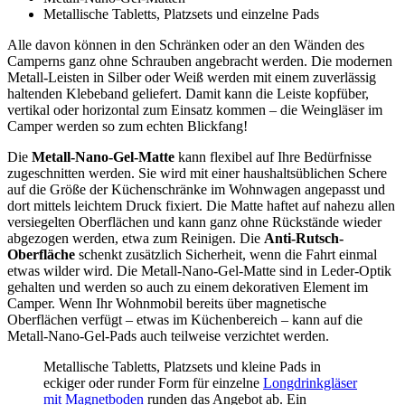
Metallische Tabletts, Platzsets und einzelne Pads
Alle davon können in den Schränken oder an den Wänden des
Camperns ganz ohne Schrauben angebracht werden. Die modernen
Metall-Leisten in Silber oder Weiß werden mit einem zuverlässig
haltenden Klebeband geliefert. Damit kann die Leiste kopfüber,
vertikal oder horizontal zum Einsatz kommen – die Weingläser im
Camper werden so zum echten Blickfang!
Die
Metall-Nano-Gel-Matte
kann flexibel auf Ihre Bedürfnisse
zugeschnitten werden. Sie wird mit einer haushaltsüblichen Schere
auf die Größe der Küchenschränke im Wohnwagen angepasst und
dort mittels leichtem Druck fixiert. Die Matte haftet auf nahezu allen
versiegelten Oberflächen und kann ganz ohne Rückstände wieder
abgezogen werden, etwa zum Reinigen. Die
Anti-Rutsch-
Oberfläche
schenkt zusätzlich Sicherheit, wenn die Fahrt einmal
etwas wilder wird. Die Metall-Nano-Gel-Matte sind in Leder-Optik
gehalten und werden so auch zu einem dekorativen Element im
Camper. Wenn Ihr Wohnmobil bereits über magnetische
Oberflächen verfügt – etwas im Küchenbereich – kann auf die
Metall-Nano-Gel-Pads auch teilweise verzichtet werden.
Metallische Tabletts, Platzsets und kleine Pads in
eckiger oder runder Form für einzelne
Longdrinkgläser
mit Magnetboden
runden das Angebot ab. Ein