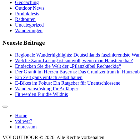
Geocaching
Outdoor News
Produkttests
Radtouren
Uncategorized
Wanderungen
Neueste Beiträge
Regionale Wanderhighlights: Deutschlands faszinierendste Wan
Welche Zaun-Lösung ist sinnvoll, wenn man Haustiere hat?
Entdecken Sie die Welt der „Pflanzkübel Rechteckig“
Der Granit im Herzen Bayerns: Das Granitzentrum in Hauzenb
Ein Zelt ganz einfach selbst bauen
E-Bikes im Fokus: Ein Ratgeber für Unentschlossene
Wanderausrüstung für Anfänger
Fit werden Für die Wildnis
Home
voi wer?
Impressum
VOI OUTDOOR © 2026. Alle Rechte vorbehalten.