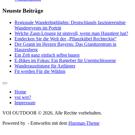
Neueste Beiträge
Regionale Wanderhighlights: Deutschlands faszinierendste
Wanderevents im Porträt
Welche Zaun-Lösung ist sinnvoll, wenn man Haustiere hat?
Entdecken Sie die Welt der „Pflanzkübel Rechteckig“
Der Granit im Herzen Bayerns: Das Granitzentrum in
Hauzenberg
Ein Zelt ganz einfach selbst bauen
E-Bikes im Fokus: Ein Ratgeber für Unentschlossene
Wanderausrüstung für Anfänger
Fit werden Für die Wildnis
Home
voi wer?
Impressum
VOI OUTDOOR © 2026. Alle Rechte vorbehalten.
Powered by
- Entworfen mit dem
Hueman-Theme