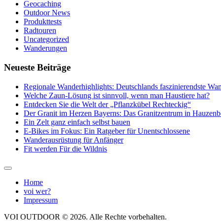
Geocaching
Outdoor News
Produkttests
Radtouren
Uncategorized
Wanderungen
Neueste Beiträge
Regionale Wanderhighlights: Deutschlands faszinierendste Wan
Welche Zaun-Lösung ist sinnvoll, wenn man Haustiere hat?
Entdecken Sie die Welt der „Pflanzkübel Rechteckig“
Der Granit im Herzen Bayerns: Das Granitzentrum in Hauzenb
Ein Zelt ganz einfach selbst bauen
E-Bikes im Fokus: Ein Ratgeber für Unentschlossene
Wanderausrüstung für Anfänger
Fit werden Für die Wildnis
Home
voi wer?
Impressum
VOI OUTDOOR © 2026. Alle Rechte vorbehalten.