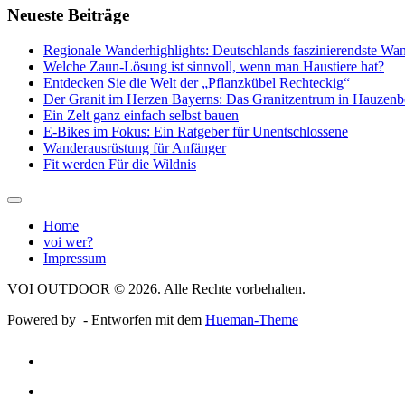
Neueste Beiträge
Regionale Wanderhighlights: Deutschlands faszinierendste Wan
Welche Zaun-Lösung ist sinnvoll, wenn man Haustiere hat?
Entdecken Sie die Welt der „Pflanzkübel Rechteckig“
Der Granit im Herzen Bayerns: Das Granitzentrum in Hauzenb
Ein Zelt ganz einfach selbst bauen
E-Bikes im Fokus: Ein Ratgeber für Unentschlossene
Wanderausrüstung für Anfänger
Fit werden Für die Wildnis
Home
voi wer?
Impressum
VOI OUTDOOR © 2026. Alle Rechte vorbehalten.
Powered by
- Entworfen mit dem
Hueman-Theme