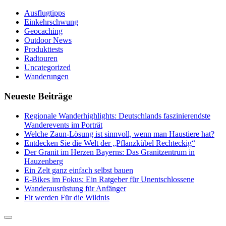
Ausflugtipps
Einkehrschwung
Geocaching
Outdoor News
Produkttests
Radtouren
Uncategorized
Wanderungen
Neueste Beiträge
Regionale Wanderhighlights: Deutschlands faszinierendste
Wanderevents im Porträt
Welche Zaun-Lösung ist sinnvoll, wenn man Haustiere hat?
Entdecken Sie die Welt der „Pflanzkübel Rechteckig“
Der Granit im Herzen Bayerns: Das Granitzentrum in
Hauzenberg
Ein Zelt ganz einfach selbst bauen
E-Bikes im Fokus: Ein Ratgeber für Unentschlossene
Wanderausrüstung für Anfänger
Fit werden Für die Wildnis