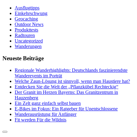
Ausflugtipps
Einkehrschwung
Geocaching
Outdoor News
Produkttests
Radtouren
Uncategorized
Wanderungen
Neueste Beiträge
Regionale Wanderhighlights: Deutschlands faszinierendste
Wanderevents im Porträt
Welche Zaun-Lösung ist sinnvoll, wenn man Haustiere hat?
Entdecken Sie die Welt der „Pflanzkübel Rechteckig“
Der Granit im Herzen Bayerns: Das Granitzentrum in
Hauzenberg
Ein Zelt ganz einfach selbst bauen
E-Bikes im Fokus: Ein Ratgeber für Unentschlossene
Wanderausrüstung für Anfänger
Fit werden Für die Wildnis