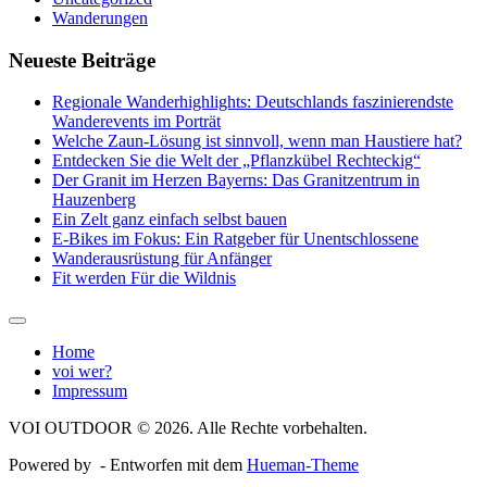
Wanderungen
Neueste Beiträge
Regionale Wanderhighlights: Deutschlands faszinierendste
Wanderevents im Porträt
Welche Zaun-Lösung ist sinnvoll, wenn man Haustiere hat?
Entdecken Sie die Welt der „Pflanzkübel Rechteckig“
Der Granit im Herzen Bayerns: Das Granitzentrum in
Hauzenberg
Ein Zelt ganz einfach selbst bauen
E-Bikes im Fokus: Ein Ratgeber für Unentschlossene
Wanderausrüstung für Anfänger
Fit werden Für die Wildnis
Home
voi wer?
Impressum
VOI OUTDOOR © 2026. Alle Rechte vorbehalten.
Powered by
- Entworfen mit dem
Hueman-Theme