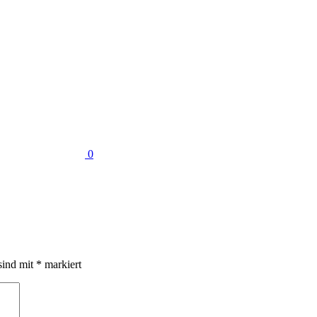
0
sind mit
*
markiert