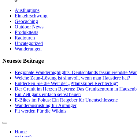
Ausflugtipps
Einkehrschwung
Geocaching
Outdoor News
Produkttests
Radtouren
Uncategorized
Wanderungen
Neueste Beiträge
Regionale Wanderhighlights: Deutschlands faszinierendste Wan
Welche Zaun-Lösung ist sinnvoll, wenn man Haustiere hat?
Entdecken Sie die Welt der „Pflanzkübel Rechteckig“
Der Granit im Herzen Bayerns: Das Granitzentrum in Hauzenb
Ein Zelt ganz einfach selbst bauen
E-Bikes im Fokus: Ein Ratgeber für Unentschlossene
Wanderausrüstung für Anfänger
Fit werden Für die Wildnis
Home