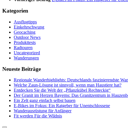
Kategorien
Ausflugtipps
Einkehrschwung
Geocaching
Outdoor News
Produkttests
Radtouren
Uncategorized
Wanderungen
Neueste Beiträge
Regionale Wanderhighlights: Deutschlands faszinierendste Wan
Welche Zaun-Lösung ist sinnvoll, wenn man Haustiere hat?
Entdecken Sie die Welt der „Pflanzkübel Rechteckig“
Der Granit im Herzen Bayerns: Das Granitzentrum in Hauzenb
Ein Zelt ganz einfach selbst bauen
E-Bikes im Fokus: Ein Ratgeber für Unentschlossene
Wanderausrüstung für Anfänger
Fit werden Für die Wildnis