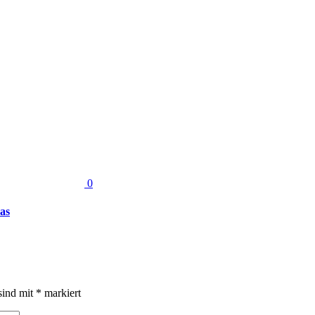
0
as
sind mit
*
markiert