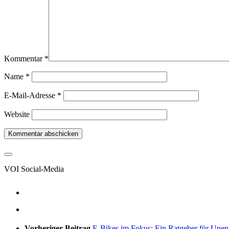
Kommentar
*
Name
*
E-Mail-Adresse
*
Website
VOI Social-Media
Vorheriger Beitrag
E-Bikes im Fokus: Ein Ratgeber für Unen