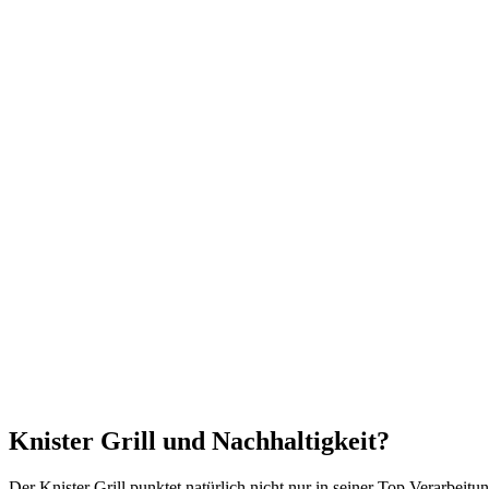
Knister Grill und Nachhaltigkeit?
Der Knister Grill punktet natürlich nicht nur in seiner Top Verarbei