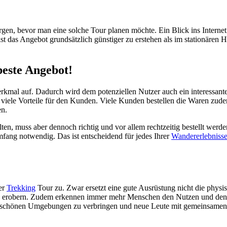
rgen, bevor man eine solche Tour planen möchte. Ein Blick ins Internet
ist das Angebot grundsätzlich günstiger zu erstehen als im stationären H
beste Angebot!
erkmal auf. Dadurch wird dem potenziellen Nutzer auch ein interessant
o viele Vorteile für den Kunden. Viele Kunden bestellen die Waren zudem 
en.
en, muss aber dennoch richtig und vor allem rechtzeitig bestellt werde
mfang notwendig. Das ist entscheidend für jedes Ihrer
Wandererlebniss
er
Trekking
Tour zu. Zwar ersetzt eine gute Ausrüstung nicht die physisc
 erobern. Zudem erkennen immer mehr Menschen den Nutzen und den Erh
nderschönen Umgebungen zu verbringen und neue Leute mit gemeinsamen