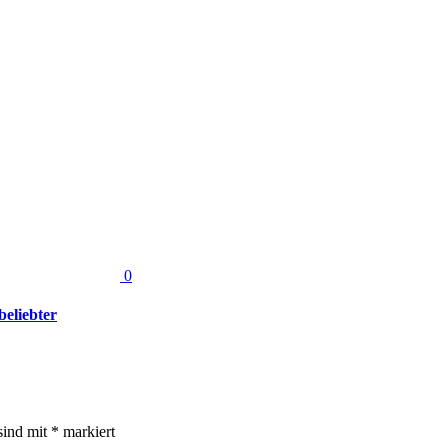
0
beliebter
sind mit
*
markiert